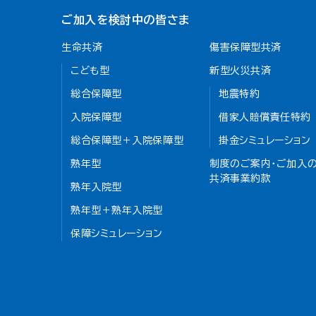
ご加入を検討中の皆さま
生命共済
傷害保障型共済
こども型
新型火災共済
総合保障型
地震特約
入院保障型
借家人賠償責任特約
総合保障型＋入院保障型
掛金シミュレーション
熟年型
制度のご案内・ご加入の
共済事業約款
熟年入院型
熟年型＋熟年入院型
保障シミュレーション