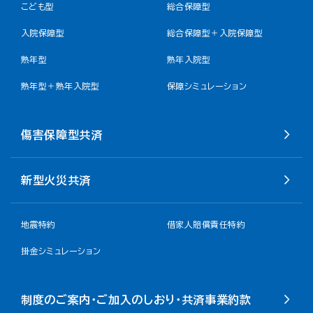
こども型
総合保障型
入院保障型
総合保障型＋入院保障型
熟年型
熟年入院型
熟年型＋熟年入院型
保障シミュレーション
傷害保障型共済
新型火災共済
地震特約
借家人賠償責任特約
掛金シミュレーション
制度のご案内・ご加入のしおり・共済事業約款