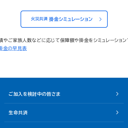
火災共済
掛金シミュレーション
積やご家族人数などに応じて保障額や掛金をシミュレーション
掛金の早見表
ご加入を検討中の皆さま
生命共済