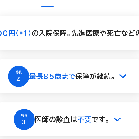
0円(*1)
の入院保障。先進医療や死亡など
最長85歳まで
保障が継続。
医師の診査は
不要
です。