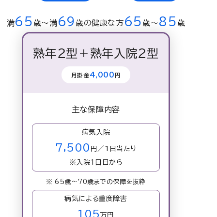
65
69
65
85
満
歳〜満
歳の健康な方
歳〜
歳
熟年２型＋熟年入院２型
4,000
月掛金
円
主な保障内容
病気入院
7,500
円／1日当たり
※入院1日目から
※ 65歳～70歳までの保障を抜粋
病気による重度障害
105
万円