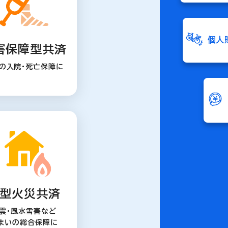
個人
害保障型共済
の入院・死亡保障に
型火災共済
震・風水雪害など
まいの総合保障に