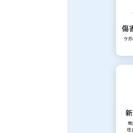
傷
ケガ
新
地
住