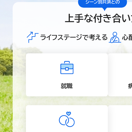
シーン別共済との
上手な付き合い
ライフステージで考える
心
就職