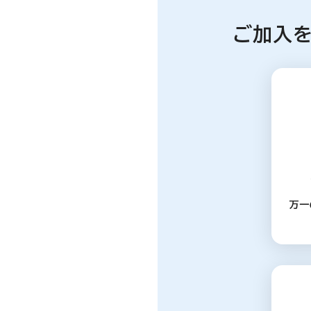
ご加入
万一